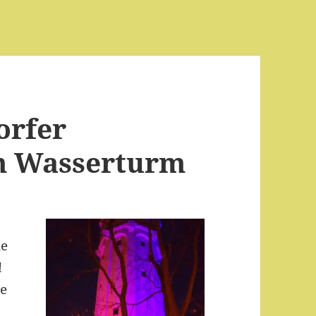
orfer
m Wasserturm
ne
!
be