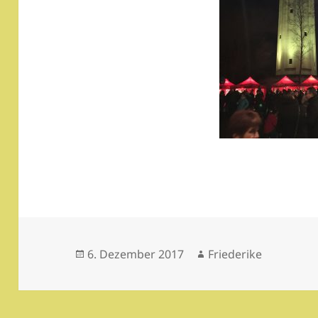
Veröffentlicht
Autor
6. Dezember 2017
Friederike
am