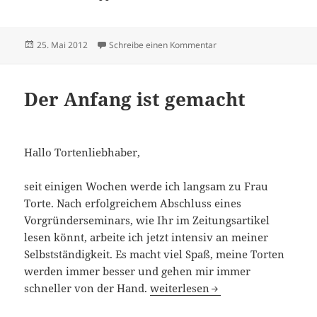
Veröffentlicht
zu Der Blog geht weiter
25. Mai 2012
Schreibe einen Kommentar
am
Der Anfang ist gemacht
Hallo Tortenliebhaber,
seit einigen Wochen werde ich langsam zu Frau
Torte. Nach erfolgreichem Abschluss eines
Vorgründerseminars, wie Ihr im Zeitungsartikel
lesen könnt, arbeite ich jetzt intensiv an meiner
Selbstständigkeit. Es macht viel Spaß, meine Torten
werden immer besser und gehen mir immer
Der Anfang ist gemacht
schneller von der Hand.
weiterlesen